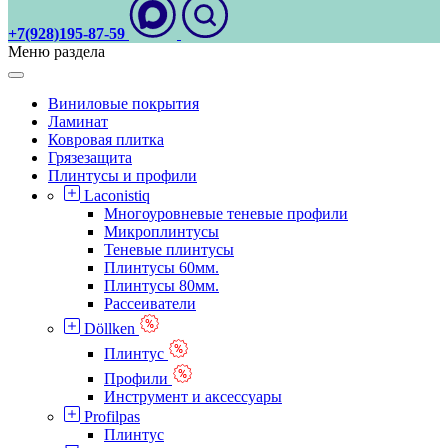
+7(928)195-87-59
Меню раздела
Виниловые покрытия
Ламинат
Ковровая плитка
Грязезащита
Плинтусы и профили
Laconistiq
Многоуровневые теневые профили
Микроплинтусы
Теневые плинтусы
Плинтусы 60мм.
Плинтусы 80мм.
Рассеиватели
Döllken
Плинтус
Профили
Инструмент и аксессуары
Profilpas
Плинтус