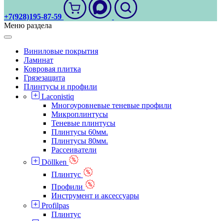
+7(928)195-87-59
Меню раздела
Виниловые покрытия
Ламинат
Ковровая плитка
Грязезащита
Плинтусы и профили
Laconistiq
Многоуровневые теневые профили
Микроплинтусы
Теневые плинтусы
Плинтусы 60мм.
Плинтусы 80мм.
Рассеиватели
Döllken
Плинтус
Профили
Инструмент и аксессуары
Profilpas
Плинтус