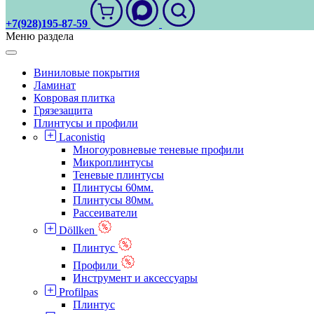
+7(928)195-87-59
Меню раздела
Виниловые покрытия
Ламинат
Ковровая плитка
Грязезащита
Плинтусы и профили
Laconistiq
Многоуровневые теневые профили
Микроплинтусы
Теневые плинтусы
Плинтусы 60мм.
Плинтусы 80мм.
Рассеиватели
Döllken
Плинтус
Профили
Инструмент и аксессуары
Profilpas
Плинтус