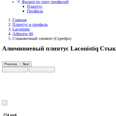
Фильтр по типу профилей
Плинтус
Профиль
Главная
Плинтус и профиль
Laconistiq
Adhesive 80
Стыковочный элемент (Серебро)
Алюминиевый плинтус Laconistiq Стык
Previous
Next
274 руб.