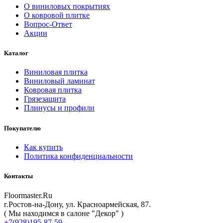
О виниловых покрытиях
О ковровой плитке
Вопрос-Ответ
Акции
Каталог
Виниловая плитка
Виниловый ламинат
Ковровая плитка
Грязезащита
Плинусы и профили
Покупателю
Как купить
Политика конфиденциальности
Контакты
Floormaster.Ru
г.Ростов-на-Дону
,
ул. Красноармейская, 87
.
( Мы находимся в салоне "Декор" )
+7(928)195-87-59
,