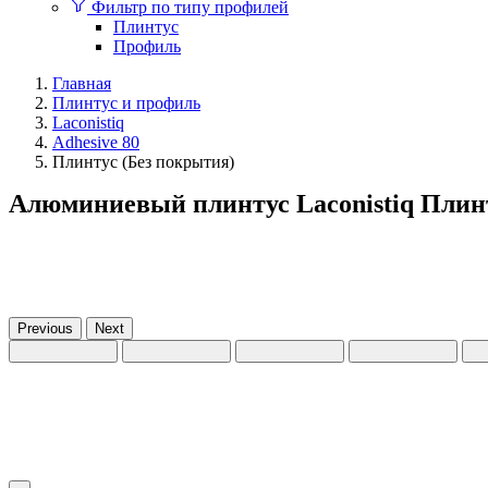
Фильтр по типу профилей
Плинтус
Профиль
Главная
Плинтус и профиль
Laconistiq
Adhesive 80
Плинтус (Без покрытия)
Алюминиевый плинтус Laconistiq Плин
Previous
Next