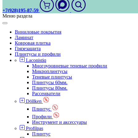
+7(928)195-87-59
Меню раздела
Виниловые покрытия
Ламинат
Ковровая плитка
Грязезащита
Плинтусы и профили
Laconistiq
Многоуровневые теневые профили
Микроплинтусы
Теневые плинтусы
Плинтусы 60мм.
Плинтусы 80мм.
Рассеиватели
Döllken
Плинтус
Профили
Инструмент и аксессуары
Profilpas
Плинтус