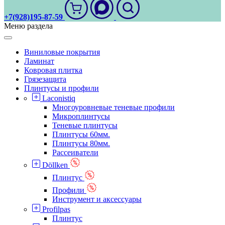
+7(928)195-87-59
Меню раздела
Виниловые покрытия
Ламинат
Ковровая плитка
Грязезащита
Плинтусы и профили
Laconistiq
Многоуровневые теневые профили
Микроплинтусы
Теневые плинтусы
Плинтусы 60мм.
Плинтусы 80мм.
Рассеиватели
Döllken
Плинтус
Профили
Инструмент и аксессуары
Profilpas
Плинтус