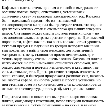
Кафельная плитка очень прочная и спокойно выдерживает
большие потоки людей, огнестойкая, устойчивая к
солнечному свету, не проводит электрический ток. Казалось
бы — идеальный вариант. Но из – за высокой
теплопроводности материал быстро теряет тепло, что хорошо
для жарких южных стран и очень плохо для наших северных
широт. Ситуацию может спасти система теплых полов – но
это дополнительные затраты времени и средств. При высокой
порочности, кафельная плитка очень колкая – стоит уронить
тяжелый предмет и паутинка из трещин испортит внешний
вид покрытия, а найти через несколько лет идентичный
материал на замену, становится просто невозможно, да и
менять одну плитку очень и очень сложно. Кафельная плитка
легко моется, но при намокании становится скользкой, что
опасно для жизни и поэтому неприемлемо в квартирах, где
есть маленькие дети. При загрязнении затирки, очистить ее
очень сложно, и бактерии продолжают развиваться в, казалось
бы, чистом кафеле. Линолеум дешев и прост в установке, но
при этом выгорает на солнечном свету, легко деформируется
от высоких температур, рвется, разбухает при намокании.
Покрытием нового поколения выступает кварц виниловая
плитка, обладающая качествами, позволяющими использовать
ее практически в любом помещении – на кухне, в ванной,