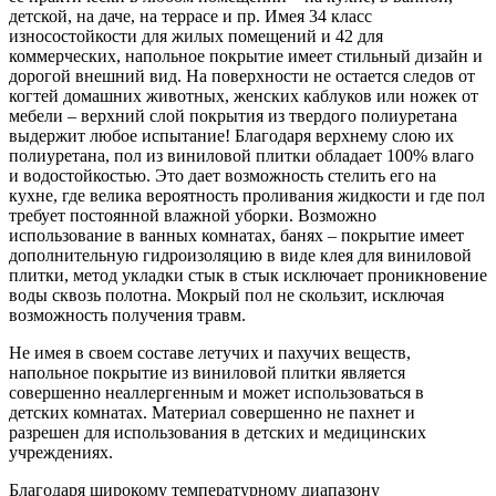
детской, на даче, на террасе и пр. Имея 34 класс
износостойкости для жилых помещений и 42 для
коммерческих, напольное покрытие имеет стильный дизайн и
дорогой внешний вид. На поверхности не остается следов от
когтей домашних животных, женских каблуков или ножек от
мебели – верхний слой покрытия из твердого полиуретана
выдержит любое испытание! Благодаря верхнему слою их
полиуретана, пол из виниловой плитки обладает 100% влаго
и водостойкостью. Это дает возможность стелить его на
кухне, где велика вероятность проливания жидкости и где пол
требует постоянной влажной уборки. Возможно
использование в ванных комнатах, банях – покрытие имеет
дополнительную гидроизоляцию в виде клея для виниловой
плитки, метод укладки стык в стык исключает проникновение
воды сквозь полотна. Мокрый пол не скользит, исключая
возможность получения травм.
Не имея в своем составе летучих и пахучих веществ,
напольное покрытие из виниловой плитки является
совершенно неаллергенным и может использоваться в
детских комнатах. Материал совершенно не пахнет и
разрешен для использования в детских и медицинских
учреждениях.
Благодаря широкому температурному диапазону