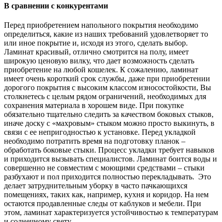
В сравнении с конкурентами
Перед приобретением напольного покрытия необходимо
определиться, какие из наших требований удовлетворяет то
или иное покрытие и, исходя из этого, сделать выбор.
Ламинат красивый, отлично смотрится на полу, имеет
широкую ценовую вилку, что дает возможность сделать
приобретение на любой кошелек. К сожалению, ламинат
имеет очень короткий срок службы, даже при приобретении
дорогого покрытия с высоким классом износостойкости, Вы
столкнетесь с целым рядом ограничений, необходимых для
сохранения материала в хорошем виде. При покупке
обязательно тщательно следить за качеством боковых стыков,
иначе доску с «махровым» стыком можно просто выкинуть, в
связи с ее непригодностью к установке. Перед укладкой
необходимо потратить время на подготовку планок –
обработать боковые стыки. Процесс укладки требует навыков
и приходится вызывать специалистов. Ламинат боится воды и
совершенно не совместим с моющими средствами – стыки
разбухают и пол приходится полностью перекладывать. Это
делает затруднительным уборку в часто пачкающихся
помещениях, таких как, например, кухня и коридор. На нем
остаются продавленные следы от каблуков и мебели. При
этом, ламинат характеризуется устойчивостью к температурам
и солнечному свету.