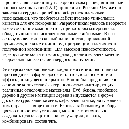
Прочно заняв свою нишу на европейском рынке, виниловые
напольные покрытия (LVT) пришли и в Россию. Чем же они
завоевали сердца европейцев, чей рынок настолько
перенасыщен, что требуются действительно уникальные
качества для его покорения? Разработчикам удалось изобрести
такое сочетание компонентов, при котором материал стал
обладать поистине исключительными свойствами. В его
основу вошел минеральный наполнитель, придающий
прочность, в связке с винилом, придающим пластичность
полученной композиции. Для высокой износостойкости,
термоустойчивости и целого ряда дополнительных качеств,
сверху был нанесен слой твердого полиуретана.
Универсальное напольное покрытие из виниловой плитки
производится в форме досок и плиток, в зависимости от
эффекта, присущего покрытию. В линейке предоставлено
огромное количество фактур, полностью имитирующих
различные отделочные материалы. Дуб, береза, пробковое
дерево и другие имитации дерева выпускаются в форме
досок; натуральный камень, кафельная плитка, натуральная
кожа, трава – в виде плитки. Благодаря большому выбору
цветов и простоте установки, можно самостоятельно
создавать целые картины на полу – придумывать,
комбинировать, составлять.