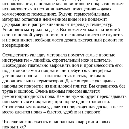
использования, напольное кварц виниловое покрытие может
использоваться в неотапливаемых помещениях – дачах,
коммерческих помещениях. Будучи термостабильным,
материал остается в неизменном виде и не подлежит
деформации и растрескиванию от перепада температур.
Установив материал на даче, Вы можете уезжать на зимний
сезон в полной уверенности, что с полом ничего не случится
и не возникнет необходимости делать экстренный ремонт по
возвращению.
Осуществить укладку материала помогут самые простые
инструменты – линейка, строительный нож и шпатель.
Необходимо тщательно выровнять пол и пропылесосить его;
подготовки самого покрытия не требуется. Специфика
установки проста — полотна стык в стык, никаких
дополнительных термозазоров. Даже впервые укладывая
напольное покрытие из виниловой плитки Вы справитесь без
труда и ошибок. Очень важным плюсом является
ремонтопригодность пола. Вам не нужно будет перекладывать
или менять все покрытие, при порче одного элемента.
Строительным ножом удаляется поврежденная доска, а не ее
место клеится новая – быстро, удобно и недорого!
Что еще можно сказать о напольных кварц виниловых
покрытиях?