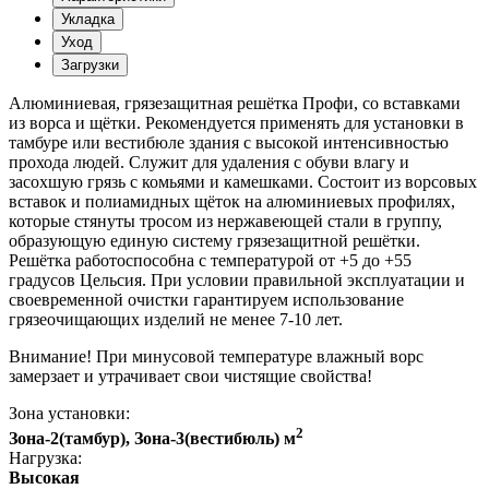
Укладка
Уход
Загрузки
Алюминиевая, грязезащитная решётка Профи, со вставками
из ворса и щётки. Рекомендуется применять для установки в
тамбуре или вестибюле здания с высокой интенсивностью
прохода людей. Служит для удаления с обуви влагу и
засохшую грязь с комьями и камешками. Состоит из ворсовых
вставок и полиамидных щёток на алюминиевых профилях,
которые стянуты тросом из нержавеющей стали в группу,
образующую единую систему грязезащитной решётки.
Решётка работоспособна с температурой от +5 до +55
градусов Цельсия. При условии правильной эксплуатации и
своевременной очистки гарантируем использование
грязеочищающих изделий не менее 7-10 лет.
Внимание! При минусовой температуре влажный ворс
замерзает и утрачивает свои чистящие свойства!
Зона установки:
2
Зона-2(тамбур), Зона-3(вестибюль) м
Нагрузка:
Высокая