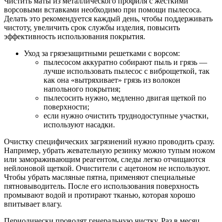
Чистить маты из металлического профиля с жесткими
ворсовыми вставками необходимо при помощи пылесоса.
Делать это рекомендуется каждый день, чтобы поддерживать
чистоту, увеличить срок службы изделия, повысить
эффективность использования покрытия.
Уход за грязезащитными решетками с ворсом:
пылесосом аккуратно собирают пыль и грязь —
лучше использовать пылесос с виброщеткой, так
как она «вытряхивает» грязь из волокон
напольного покрытия;
пылесосить нужно, медленно двигая щеткой по
поверхности;
если нужно очистить труднодоступные участки,
используют насадки.
Очистку специфических загрязнений нужно проводить сразу.
Например, убрать жевательную резинку можно тупым ножом
или замораживающим реагентом, следы легко отчищаются
нейлоновой щеткой. Очистители с ацетоном не используют.
Чтобы убрать масляные пятна, применяют специальные
пятновыводитель. После его использования поверхность
промывают водой и протирают тканью, которая хорошо
впитывает влагу.
Периодически проводят генеральную чистку. Раз в месяц