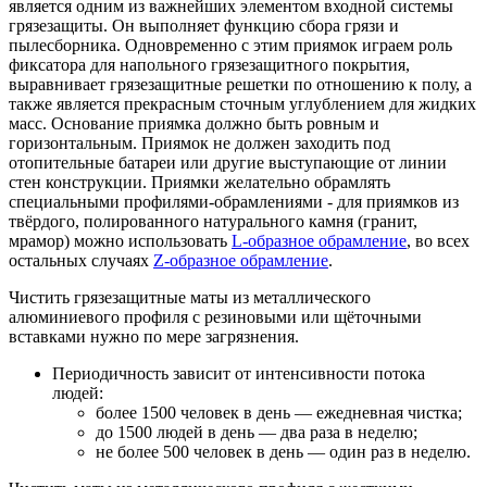
является одним из важнейших элементом входной системы
грязезащиты. Он выполняет функцию сбора грязи и
пылесборника. Одновременно с этим приямок играем роль
фиксатора для напольного грязезащитного покрытия,
выравнивает грязезащитные решетки по отношению к полу, а
также является прекрасным сточным углублением для жидких
масс. Основание приямка должно быть ровным и
горизонтальным. Приямок не должен заходить под
отопительные батареи или другие выступающие от линии
стен конструкции. Приямки желательно обрамлять
специальными профилями-обрамлениями - для приямков из
твёрдого, полированного натурального камня (гранит,
мрамор) можно использовать
L-образное обрамление
, во всех
остальных случаях
Z-образное обрамление
.
Чистить грязезащитные маты из металлического
алюминиевого профиля с резиновыми или щёточными
вставками нужно по мере загрязнения.
Периодичность зависит от интенсивности потока
людей:
более 1500 человек в день — ежедневная чистка;
до 1500 людей в день — два раза в неделю;
не более 500 человек в день — один раз в неделю.