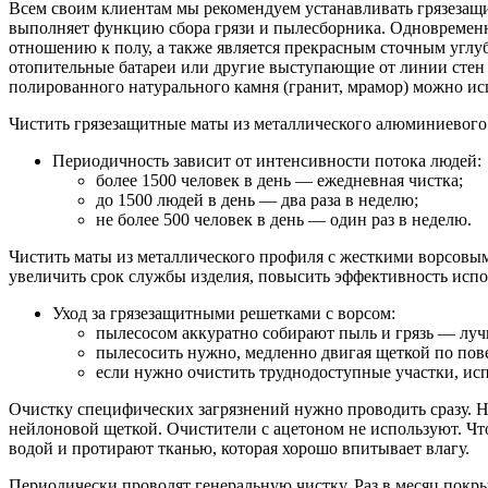
Всем своим клиентам мы рекомендуем устанавливать грязезащи
выполняет функцию сбора грязи и пылесборника. Одновременн
отношению к полу, а также является прекрасным сточным угл
отопительные батареи или другие выступающие от линии стен
полированного натурального камня (гранит, мрамор) можно и
Чистить грязезащитные маты из металлического алюминиевого
Периодичность зависит от интенсивности потока людей:
более 1500 человек в день — ежедневная чистка;
до 1500 людей в день — два раза в неделю;
не более 500 человек в день — один раз в неделю.
Чистить маты из металлического профиля с жесткими ворсовым
увеличить срок службы изделия, повысить эффективность испо
Уход за грязезащитными решетками с ворсом:
пылесосом аккуратно собирают пыль и грязь — лучш
пылесосить нужно, медленно двигая щеткой по пов
если нужно очистить труднодоступные участки, ис
Очистку специфических загрязнений нужно проводить сразу. 
нейлоновой щеткой. Очистители с ацетоном не используют. Ч
водой и протирают тканью, которая хорошо впитывает влагу.
Периодически проводят генеральную чистку. Раз в месяц пок