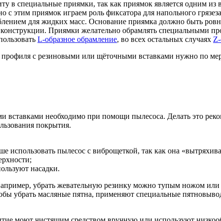
ту в специальные приямки, так как приямок является одним из
о с этим приямок играем роль фиксатора для напольного грязе
ублением для жидких масс. Основание приямка должно быть ров
 конструкции. Приямки желательно обрамлять специальными про
спользовать
L-образное обрамление
, во всех остальных случаях
Z-
 профиля с резиновыми или щёточными вставками нужно по мер
и вставками необходимо при помощи пылесоса. Делать это реко
льзования покрытия.
е использовать пылесос с виброщеткой, так как она «вытряхива
ерхности;
пользуют насадки.
Например, убрать жевательную резинку можно тупым ножом или
тобы убрать масляные пятна, применяют специальные пятновыво
рытие моют чистящим средством вручную или используют низкоо