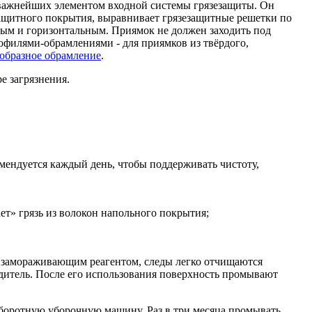
 важнейших элементом входной системы грязезащиты. Он
защитного покрытия, выравнивает грязезащитные решетки по
ным и горизонтальным. Приямок не должен заходить под
филями-обрамлениями - для приямков из твёрдого,
образное обрамление
.
е загрязнения.
мендуется каждый день, чтобы поддерживать чистоту,
ет» грязь из волокон напольного покрытия;
 замораживающим реагентом, следы легко отчищаются
дитель. После его использования поверхность промывают
боротную уборочную машину. Раз в три месяца промывать