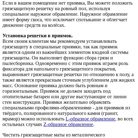
Если в вашем помещении нет приямка, Вы можете положить
грязезащитную решетку на ровный пол, используя
специальное наружное обрамление. Наружное обрамление
имеет форму скоса, что исключает спотыкание и облегчает
движение средств на колёсах.
Установка решетки в приямок.
Всем своим клиентам мы рекомендуем устанавливать
грязезащиту в специальные приямки, так как приямок
является одним из важнейших элементом входной системы
грязезащиты. Он выполняет функцию сбора грязи и
пылесборника. Одновременно с этим приямок играем роль
фиксатора для напольного грязезащитного покрытия,
выравнивает грязезащитные решетки по отношению к полу, а
также является прекрасным сточным углублением для жидких
масс. Основание приямка должно быть ровным и
горизонтальным. Приямок не должен заходить под
отопительные батареи или другие выступающие от линии
стен конструкции. Приямки желательно обрамлять
специальными профилями-обрамлениями - для приямков из
твёрдого, полированного натурального камня (гранит,
мрамор) можно использовать
L-образное обрамление
, во всех
остальных случаях
Z-образное обрамление
.
Чистить грязезащитные маты из металлического