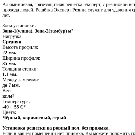
Алюминиевая, грязезащитная решётка Эксперт, с резиновой вст
прохода людей. Решётка Эксперт Резина служит для удаления 
лет.
Зона установки:
Зона-1(улица), Зона-2(тамбур) м²
Нагрузка:
Средняя
Высота профиля:
22 мм.
Ширина профиля:
35 мм.
Толщина стенки:
1.1 мм.
Между ламелями:
до 7 мм.
Вес:
кг./м²
Температура:
-40÷+55 С°
Цвета:
Чёрный, коричневый, серый
Установка решетки на ровный пол, без приямка.
Если в вашем помещении нет приямка, Вы можете положить гр