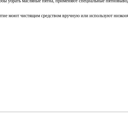
тобы убрать масляные пятна, применяют специальные пятновыво
рытие моют чистящим средством вручную или используют низкоо