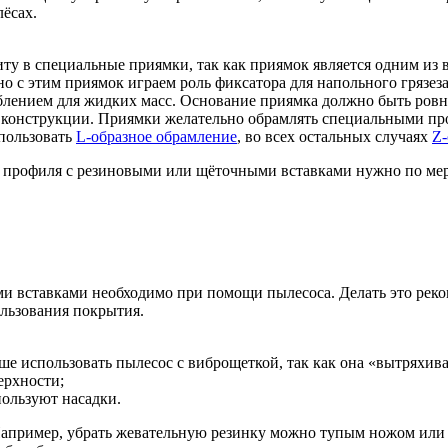
лёсах.
ту в специальные приямки, так как приямок является одним из
о с этим приямок играем роль фиксатора для напольного грязе
ублением для жидких масс. Основание приямка должно быть ров
 конструкции. Приямки желательно обрамлять специальными про
спользовать
L-образное обрамление
, во всех остальных случаях
Z-
 профиля с резиновыми или щёточными вставками нужно по мер
и вставками необходимо при помощи пылесоса. Делать это реко
льзования покрытия.
е использовать пылесос с виброщеткой, так как она «вытряхива
ерхности;
пользуют насадки.
Например, убрать жевательную резинку можно тупым ножом или