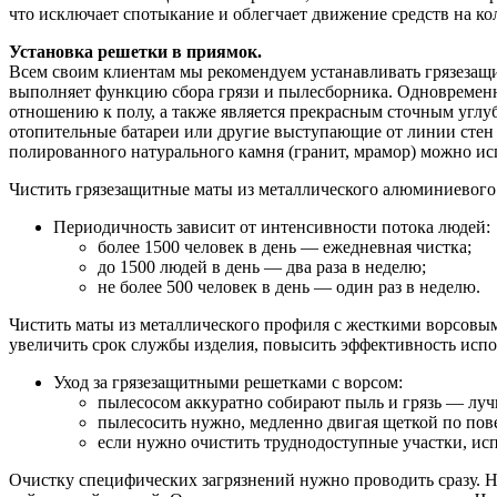
что исключает спотыкание и облегчает движение средств на ко
Установка решетки в приямок.
Всем своим клиентам мы рекомендуем устанавливать грязезащи
выполняет функцию сбора грязи и пылесборника. Одновременн
отношению к полу, а также является прекрасным сточным угл
отопительные батареи или другие выступающие от линии стен
полированного натурального камня (гранит, мрамор) можно и
Чистить грязезащитные маты из металлического алюминиевого
Периодичность зависит от интенсивности потока людей:
более 1500 человек в день — ежедневная чистка;
до 1500 людей в день — два раза в неделю;
не более 500 человек в день — один раз в неделю.
Чистить маты из металлического профиля с жесткими ворсовым
увеличить срок службы изделия, повысить эффективность испо
Уход за грязезащитными решетками с ворсом:
пылесосом аккуратно собирают пыль и грязь — лучш
пылесосить нужно, медленно двигая щеткой по пов
если нужно очистить труднодоступные участки, ис
Очистку специфических загрязнений нужно проводить сразу. 