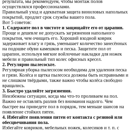
результата, мы рекомендуем, чтобы монтаж полов
осуществлялся профессионалами.
Правильный уход и адекватная защита виниловых напольных
покрытий, продлит срок службы вашего пола.
Вот 5 советов:
1. Содержите пол в чистоте и защищайте его от царапин.
Проще и дешевле не допускать загрязнения напольного
покрытия, чем очищать его. Хороший входной коврик
задерживает влагу и грязь, уменьшает количество занесённых
на подошве обуви камешков и песка. Защитите пол от
царапин, используя мягкие войлочные накладки для ножек
мебели и правильный тип колес офисных кресел.
2. Регулярно пылесосьте.
Регулярная уборка пылесосом необходима для удаления песка
и грязи. Колёса и щетка пылесоса должны быть исправными и
не слишком твёрдыми, также важно чтобы колёса свободно
вращались.
3. Быстро удаляйте загрязнения.
Неизбежны ситуации, когда мы что-то проливаем на пол.
Важно не оставлять разлив без внимания надолго. Чем
быстрее вы приведете пол в порядок, тем меньше шансов на
появление стойких пятен.
4. Избегайте появления пятен от контакта с резиной или
обесцвечивания пола.
Избегайте ковриков, мебельных ножек, колесиков и т. п. с