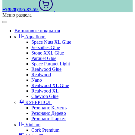
+7(928)195-87-59
Меню раздела
Виниловые покрытия
Aquafloor
Space Nuts XL Glue
Versailles Glue
Stone XXL Glue
Parquet Glue
Space Parquet Light
Realwood Glue
Realwood
Nano
Realwood XL Glue
Realwood XL
Chevron Glue
КУБЕРПОЛ
Резонанс Камень
Резонанс Дерево
Резонанс Паркет
Vinilam
Cork Premium