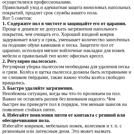
осуществлялся профессионалами.
Правильный уход и адекватная защита виниловых напольных
покрытий, продлит срок службы вашего пола.
Вот 5 советов:
1. Содержите пол в чистоте и защищайте его от царапин.
Проще и дешевле не допускать загрязнения напольного
покрытия, чем очищать его. Хороший входной коврик
задерживает влагу и грязь, уменьшает количество занесённых
на подошве обуви камешков и песка. Защитите пол от
царапин, используя мягкие войлочные накладки для ножек
мебели и правильный тип колес офисных кресел.
2. Регулярно пылесосьте.
Регулярная уборка пылесосом необходима для удаления песка
и грязи. Колёса и щетка пылесоса должны быть исправными и
не слишком твёрдыми, также важно чтобы колёса свободно
вращались.
3. Быстро удаляйте загрязнения.
Неизбежны ситуации, когда мы что-то проливаем на пол.
Важно не оставлять разлив без внимания надолго. Чем
быстрее вы приведете пол в порядок, тем меньше шансов на
появление стойких пятен.
4. Избегайте появления пятен от контакта с резиной или
обесцвечивания пола.
Избегайте ковриков, мебельных ножек, колесиков и т. п. с
резиновым или латексным дном. Это может вызвать