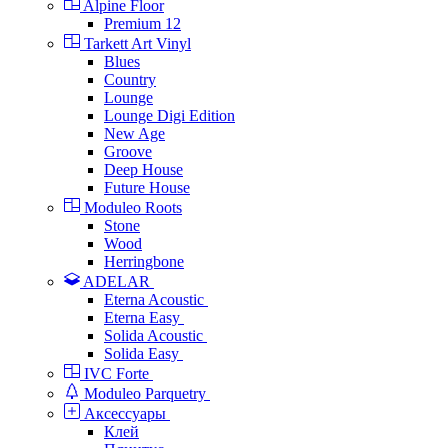
Alpine Floor
Premium 12
Tarkett Art Vinyl
Blues
Country
Lounge
Lounge Digi Edition
New Age
Groove
Deep House
Future House
Moduleo Roots
Stone
Wood
Herringbone
ADELAR
Eterna Acoustic
Eterna Easy
Solida Acoustic
Solida Easy
IVC Forte
Moduleo Parquetry
Аксессуары
Клей