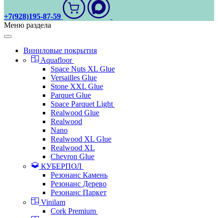
+7(928)195-87-59
Меню раздела
Виниловые покрытия
Aquafloor
Space Nuts XL Glue
Versailles Glue
Stone XXL Glue
Parquet Glue
Space Parquet Light
Realwood Glue
Realwood
Nano
Realwood XL Glue
Realwood XL
Chevron Glue
КУБЕРПОЛ
Резонанс Камень
Резонанс Дерево
Резонанс Паркет
Vinilam
Cork Premium