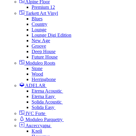
Alpine Floor
Premium 12
Tarkett Art Vinyl
Blues
Country
Lounge
Lounge Digi Edition
New Age
Groove
Deep House
Future House
Moduleo Roots
Stone
Wood
Herringbone
ADELAR
Eterna Acoustic
Eterna Easy
Solida Acoustic
Solida Easy
IVC Forte
Moduleo Parquetry
Аксессуары
Клей