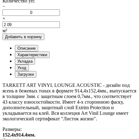
Количество уп:
−
+
м²
Добавить в корзину
Описание
Характеристики
Укладка
Уход
Загрузки
TARKETT ART VINYL LOUNGE ACOUSTIC - дизайн под
ясень в бежевых тонах в формате 914,4х152,4мм., выпускается
в толщине 3мм. с защитным слоем 0,7мм., что соответствует
43 классу износостойкости. Имеет 4-х стороннюю фаску,
дополнительный, защитный слой Extrim Protection и
укладывается на клей. Вся коллеция Art Vinil Lounge имеет
экологический сертификат "Листок жизни".
Размеры:
152.4x914.4мм.