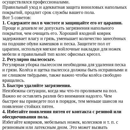
осуществлялся профессионалами.
Правильный уход и адекватная защита виниловых напольных
покрытий, продлит срок службы вашего пола.
Вот 5 советов:
1. Содержите пол в чистоте и защищайте его от царапин.
Проще и дешевле не допускать загрязнения напольного
покрытия, чем очищать его. Хороший входной коврик
задерживает влагу и грязь, уменьшает количество занесённых
на подошве обуви камешков и песка. Защитите пол от
царапин, используя мягкие войлочные накладки для ножек
мебели и правильный тип колес офисных кресел.
2. Регулярно пылесосьте.
Регулярная уборка пылесосом необходима для удаления песка
и грязи. Колёса и щетка пылесоса должны быть исправными и
не слишком твёрдыми, также важно чтобы колёса свободно
вращались.
3. Быстро удаляйте загрязнения.
Неизбежны ситуации, когда мы что-то проливаем на пол.
Важно не оставлять разлив без внимания надолго. Чем
быстрее вы приведете пол в порядок, тем меньше шансов на
появление стойких пятен.
4. Избегайте появления пятен от контакта с резиной или
обесцвечивания пола.
Избегайте ковриков, мебельных ножек, колесиков и т. п. с
резиновым или латексным дном. Это может вызвать