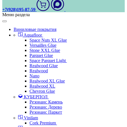
+7(928)195-87-59
Меню раздела
Виниловые покрытия
Aquafloor
Space Nuts XL Glue
Versailles Glue
Stone XXL Glue
Parquet Glue
Space Parquet Light
Realwood Glue
Realwood
Nano
Realwood XL Glue
Realwood XL
Chevron Glue
КУБЕРПОЛ
Резонанс Камень
Резонанс Дерево
Резонанс Паркет
Vinilam
Cork Premium