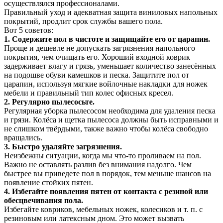
осуществлялся профессионалами.
Правильный уход и адекватная защита виниловых напольных
покрытий, продлит срок службы вашего пола.
Вот 5 советов:
1. Содержите пол в чистоте и защищайте его от царапин.
Проще и дешевле не допускать загрязнения напольного
покрытия, чем очищать его. Хороший входной коврик
задерживает влагу и грязь, уменьшает количество занесённых
на подошве обуви камешков и песка. Защитите пол от
царапин, используя мягкие войлочные накладки для ножек
мебели и правильный тип колес офисных кресел.
2. Регулярно пылесосьте.
Регулярная уборка пылесосом необходима для удаления песка
и грязи. Колёса и щетка пылесоса должны быть исправными и
не слишком твёрдыми, также важно чтобы колёса свободно
вращались.
3. Быстро удаляйте загрязнения.
Неизбежны ситуации, когда мы что-то проливаем на пол.
Важно не оставлять разлив без внимания надолго. Чем
быстрее вы приведете пол в порядок, тем меньше шансов на
появление стойких пятен.
4. Избегайте появления пятен от контакта с резиной или
обесцвечивания пола.
Избегайте ковриков, мебельных ножек, колесиков и т. п. с
резиновым или латексным дном. Это может вызвать