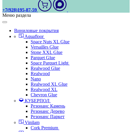
+7(928)195-87-59
Меню раздела
Виниловые покрытия
Aquafloor
Space Nuts XL Glue
Versailles Glue
Stone XXL Glue
Parquet Glue
Space Parquet Light
Realwood Glue
Realwood
Nano
Realwood XL Glue
Realwood XL
Chevron Glue
КУБЕРПОЛ
Резонанс Камень
Резонанс Дерево
Резонанс Паркет
Vinilam
Cork Premium