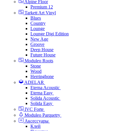
Alpine Floor
Premium 12
Tarkett Art Vinyl
Blues
Country
Lounge
Lounge Digi Edition
New Age
Groove
Deep House
Future House
Moduleo Roots
Stone
Wood
Herringbone
ADELAR
Eterna Acoustic
Eterna Easy
Solida Acoustic
Solida Easy
IVC Forte
Moduleo Parquetry
Аксессуары
Клей