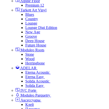
Alpine Floor
Premium 12
Tarkett Art Vinyl
Blues
Country
Lounge
Lounge Digi Edition
New Age
Groove
Deep House
Future House
Moduleo Roots
Stone
Wood
Herringbone
ADELAR
Eterna Acoustic
Eterna Easy
Solida Acoustic
Solida Easy
IVC Forte
Moduleo Parquetry
Аксессуары
Клей
Плинтус