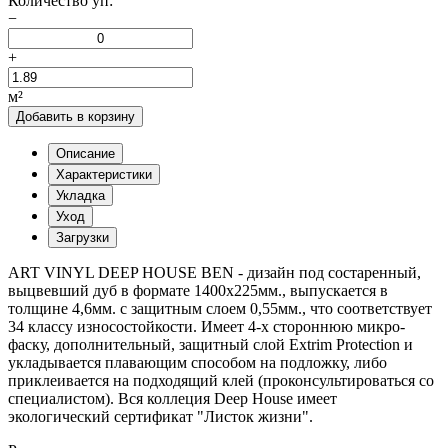
Количество уп:
−
+
м²
Добавить в корзину
Описание
Характеристики
Укладка
Уход
Загрузки
ART VINYL DEEP HOUSE BEN - дизайн под состаренный,
выцвевший дуб в формате 1400х225мм., выпускается в
толщине 4,6мм. с защитным слоем 0,55мм., что соответствует
34 классу износостойкости. Имеет 4-х стороннюю микро-
фаску, дополнительный, защитный слой Extrim Protection и
укладывается плавающим способом на подложку, либо
приклеивается на подходящий клей (проконсультироваться со
специалистом). Вся коллеция Deep House имеет
экологический сертификат "Листок жизни".