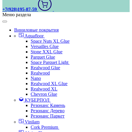
+7(928)195-87-59
Меню раздела
Виниловые покрытия
Aquafloor
Space Nuts XL Glue
Versailles Glue
Stone XXL Glue
Parquet Glue
Space Parquet Light
Realwood Glue
Realwood
Nano
Realwood XL Glue
Realwood XL
Chevron Glue
КУБЕРПОЛ
Резонанс Камень
Резонанс Дерево
Резонанс Паркет
Vinilam
Cork Premium