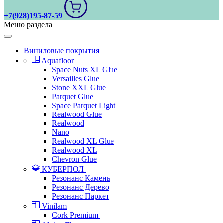
+7(928)195-87-59
Меню раздела
Виниловые покрытия
Aquafloor
Space Nuts XL Glue
Versailles Glue
Stone XXL Glue
Parquet Glue
Space Parquet Light
Realwood Glue
Realwood
Nano
Realwood XL Glue
Realwood XL
Chevron Glue
КУБЕРПОЛ
Резонанс Камень
Резонанс Дерево
Резонанс Паркет
Vinilam
Cork Premium