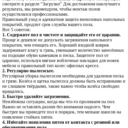
смотрите в разделе "Загрузки" Для достижения наилучшего
результата, мы рекомендуем, чтобы монтаж полов
осуществлялся профессионалами.
Правильный уход и адекватная защита виниловых напольных
покрытий, продлит срок службы вашего пола.
Вот 5 советов:
1. Содержите пол в чистоте и защищайте его от царапин.
Проще и дешевле не допускать загрязнения напольного
покрытия, чем очищать его. Хороший входной коврик
задерживает влагу и грязь, уменьшает количество занесённых
на подошве обуви камешков и песка. Защитите пол от
царапин, используя мягкие войлочные накладки для ножек
мебели и правильный тип колес офисных кресел.
2. Регулярно пылесосьте.
Регулярная уборка пылесосом необходима для удаления песка
и грязи. Колёса и щетка пылесоса должны быть исправными и
не слишком твёрдыми, также важно чтобы колёса свободно
вращались.
3. Быстро удаляйте загрязнения.
Неизбежны ситуации, когда мы что-то проливаем на пол.
Важно не оставлять разлив без внимания надолго. Чем
быстрее вы приведете пол в порядок, тем меньше шансов на
появление стойких пятен.
4. Избегайте появления пятен от контакта с резиной или
обесцвечивания пола.