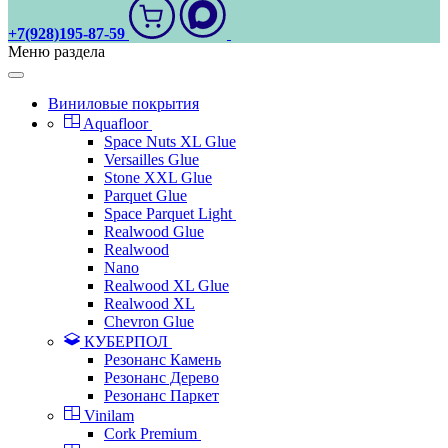
+7(928)195-87-59
Меню раздела
Виниловые покрытия
Aquafloor
Space Nuts XL Glue
Versailles Glue
Stone XXL Glue
Parquet Glue
Space Parquet Light
Realwood Glue
Realwood
Nano
Realwood XL Glue
Realwood XL
Chevron Glue
КУБЕРПОЛ
Резонанс Камень
Резонанс Дерево
Резонанс Паркет
Vinilam
Cork Premium