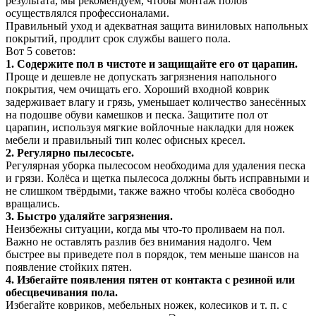
результата, мы рекомендуем, чтобы монтаж полов
осуществлялся профессионалами.
Правильный уход и адекватная защита виниловых напольных
покрытий, продлит срок службы вашего пола.
Вот 5 советов:
1. Содержите пол в чистоте и защищайте его от царапин.
Проще и дешевле не допускать загрязнения напольного
покрытия, чем очищать его. Хороший входной коврик
задерживает влагу и грязь, уменьшает количество занесённых
на подошве обуви камешков и песка. Защитите пол от
царапин, используя мягкие войлочные накладки для ножек
мебели и правильный тип колес офисных кресел.
2. Регулярно пылесосьте.
Регулярная уборка пылесосом необходима для удаления песка
и грязи. Колёса и щетка пылесоса должны быть исправными и
не слишком твёрдыми, также важно чтобы колёса свободно
вращались.
3. Быстро удаляйте загрязнения.
Неизбежны ситуации, когда мы что-то проливаем на пол.
Важно не оставлять разлив без внимания надолго. Чем
быстрее вы приведете пол в порядок, тем меньше шансов на
появление стойких пятен.
4. Избегайте появления пятен от контакта с резиной или
обесцвечивания пола.
Избегайте ковриков, мебельных ножек, колесиков и т. п. с