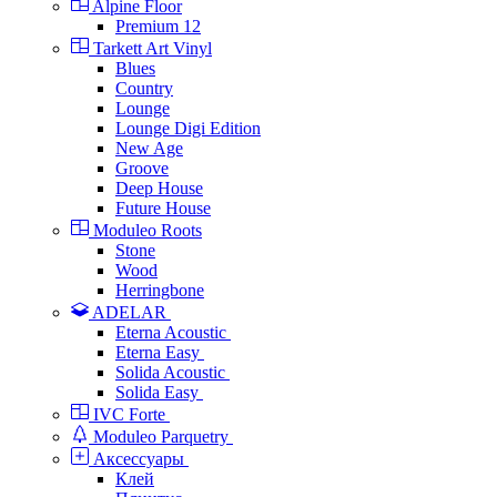
Alpine Floor
Premium 12
Tarkett Art Vinyl
Blues
Country
Lounge
Lounge Digi Edition
New Age
Groove
Deep House
Future House
Moduleo Roots
Stone
Wood
Herringbone
ADELAR
Eterna Acoustic
Eterna Easy
Solida Acoustic
Solida Easy
IVC Forte
Moduleo Parquetry
Аксессуары
Клей