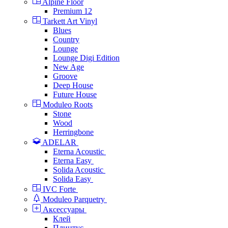
Alpine Floor
Premium 12
Tarkett Art Vinyl
Blues
Country
Lounge
Lounge Digi Edition
New Age
Groove
Deep House
Future House
Moduleo Roots
Stone
Wood
Herringbone
ADELAR
Eterna Acoustic
Eterna Easy
Solida Acoustic
Solida Easy
IVC Forte
Moduleo Parquetry
Аксессуары
Клей
Плинтус