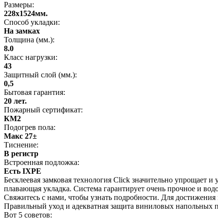
Размеры:
228x1524мм.
Способ укладки:
На замках
Толщина (мм.):
8.0
Класс нагрузки:
43
Защитный слой (мм.):
0,5
Бытовая гарантия:
20 лет.
Пожарный сертификат:
КМ2
Подогрев пола:
Макс 27±
Тиснение:
В регистр
Встроенная подложка:
Есть IXPE
Бесклеевая замковая технология Click значительно упрощает и 
плавающая укладка. Система гарантирует очень прочное и водо
Свяжитесь с нами, чтобы узнать подробности. Для достижения
Правильный уход и адекватная защита виниловых напольных п
Вот 5 советов: