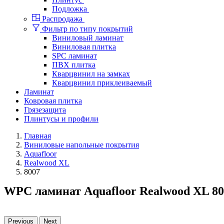
Подложка
Распродажа
Фильтр по типу покрытий
Виниловый ламинат
Виниловая плитка
SPC ламинат
ПВХ плитка
Кварцвинил на замках
Кварцвинил приклеиваемый
Ламинат
Ковровая плитка
Грязезащита
Плинтусы и профили
Главная
Виниловые напольные покрытия
Aquafloor
Realwood XL
8007
WPC ламинат Aquafloor Realwood XL 80
Previous
Next