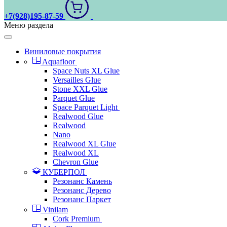
+7(928)195-87-59
Меню раздела
Виниловые покрытия
Aquafloor
Space Nuts XL Glue
Versailles Glue
Stone XXL Glue
Parquet Glue
Space Parquet Light
Realwood Glue
Realwood
Nano
Realwood XL Glue
Realwood XL
Chevron Glue
КУБЕРПОЛ
Резонанс Камень
Резонанс Дерево
Резонанс Паркет
Vinilam
Cork Premium