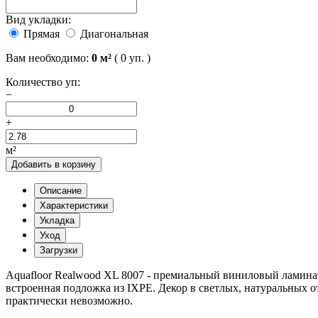
Вид укладки:
Прямая
Диагональная
Вам необходимо:
0
м²
(
0
уп. )
Количество уп:
−
+
м²
Добавить в корзину
Описание
Характеристики
Укладка
Уход
Загрузки
Aquafloor Realwood XL 8007 - премиальный виниловый ламинат н
встроенная подложка из IXPE. Декор в светлых, натуральных о
практически невозможно.