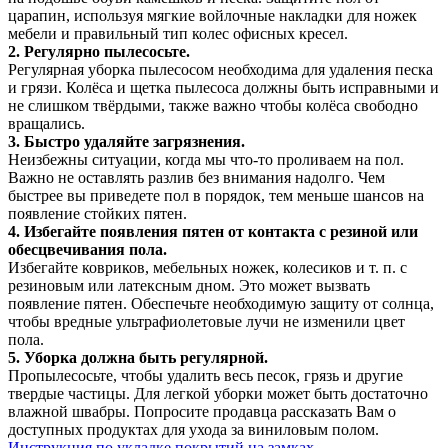
царапин, используя мягкие войлочные накладки для ножек
мебели и правильный тип колес офисных кресел.
2. Регулярно пылесосьте.
Регулярная уборка пылесосом необходима для удаления песка
и грязи. Колёса и щетка пылесоса должны быть исправными и
не слишком твёрдыми, также важно чтобы колёса свободно
вращались.
3. Быстро удаляйте загрязнения.
Неизбежны ситуации, когда мы что-то проливаем на пол.
Важно не оставлять разлив без внимания надолго. Чем
быстрее вы приведете пол в порядок, тем меньше шансов на
появление стойких пятен.
4. Избегайте появления пятен от контакта с резиной или
обесцвечивания пола.
Избегайте ковриков, мебельных ножек, колесиков и т. п. с
резиновым или латексным дном. Это может вызвать
появление пятен. Обеспечьте необходимую защиту от солнца,
чтобы вредные ультрафиолетовые лучи не изменили цвет
пола.
5. Уборка должна быть регулярной.
Пропылесосьте, чтобы удалить весь песок, грязь и другие
твердые частицы. Для легкой уборки может быть достаточно
влажной швабры. Попросите продавца рассказать Вам о
доступных продуктах для ухода за виниловым полом.
Инструкция по укладке покрытий на замках