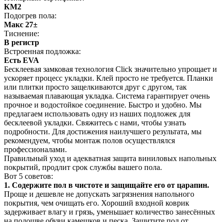
КМ2
Подогрев пола:
Макс 27±
Тиснение:
В регистр
Встроенная подложка:
Есть EVA
Бесклеевая замковая технология Click значительно упрощает и
ускоряет процесс укладки. Клей просто не требуется. Планки
или плитки просто защелкиваются друг с другом, так
называемая плавающая укладка. Система гарантирует очень
прочное и водостойкое соединение. Быстро и удобно. Мы
предлагаем использовать одну из наших подложек для
бесклеевой укладки. Свяжитесь с нами, чтобы узнать
подробности. Для достижения наилучшего результата, мы
рекомендуем, чтобы монтаж полов осуществлялся
профессионалами.
Правильный уход и адекватная защита виниловых напольных
покрытий, продлит срок службы вашего пола.
Вот 5 советов:
1. Содержите пол в чистоте и защищайте его от царапин.
Проще и дешевле не допускать загрязнения напольного
покрытия, чем очищать его. Хороший входной коврик
задерживает влагу и грязь, уменьшает количество занесённых
на подошве обуви камешков и песка. Защитите пол от