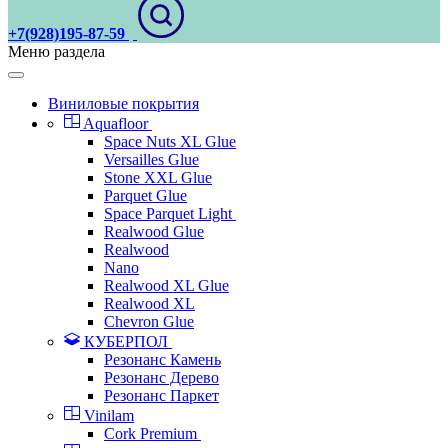
+7(928)195-87-59
Меню раздела
Виниловые покрытия
Aquafloor
Space Nuts XL Glue
Versailles Glue
Stone XXL Glue
Parquet Glue
Space Parquet Light
Realwood Glue
Realwood
Nano
Realwood XL Glue
Realwood XL
Chevron Glue
КУБЕРПОЛ
Резонанс Камень
Резонанс Дерево
Резонанс Паркет
Vinilam
Cork Premium