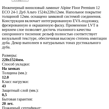
Инженерный виниловый ламинат Alpine Floor Premium 12
ECO 24-1 Дуб Альто 1524х228х12мм. Напольное покрытие
толщиной 12мм. оснащено замковой системой соединения.
Конструкция включает интегрированную EVA-подложку,
фрезерованную и окрашенную фаску. Применение LVT в
верхнем слое позволяет достичь эталонного качества
синхронного тиснения: рельеф полностью соответствует
визуальной текстуре, обеспечивая высокую степень имитации
дуба. Декор выполнен в натуральных тонах рустикального
дуба.
Размеры:
228x1524мм.
Способ укладки:
На замках
Толщина (мм.):
12.0
Класс нагрузки:
43
Защитный слой (мм.):
0,5
Бытовая гарантия:
20 лет.
Пожарный сертификат: