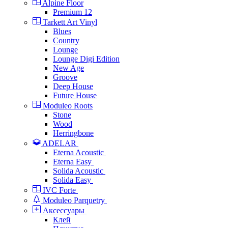
Alpine Floor
Premium 12
Tarkett Art Vinyl
Blues
Country
Lounge
Lounge Digi Edition
New Age
Groove
Deep House
Future House
Moduleo Roots
Stone
Wood
Herringbone
ADELAR
Eterna Acoustic
Eterna Easy
Solida Acoustic
Solida Easy
IVC Forte
Moduleo Parquetry
Аксессуары
Клей