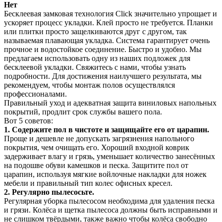
Нет
Бесклеевая замковая технология Click значительно упрощает и
ускоряет процесс укладки. Клей просто не требуется. Планки
или плитки просто защелкиваются друг с другом, так
называемая плавающая укладка. Система гарантирует очень
прочное и водостойкое соединение. Быстро и удобно. Мы
предлагаем использовать одну из наших подложек для
бесклеевой укладки. Свяжитесь с нами, чтобы узнать
подробности. Для достижения наилучшего результата, мы
рекомендуем, чтобы монтаж полов осуществлялся
профессионалами.
Правильный уход и адекватная защита виниловых напольных
покрытий, продлит срок службы вашего пола.
Вот 5 советов:
1. Содержите пол в чистоте и защищайте его от царапин.
Проще и дешевле не допускать загрязнения напольного
покрытия, чем очищать его. Хороший входной коврик
задерживает влагу и грязь, уменьшает количество занесённых
на подошве обуви камешков и песка. Защитите пол от
царапин, используя мягкие войлочные накладки для ножек
мебели и правильный тип колес офисных кресел.
2. Регулярно пылесосьте.
Регулярная уборка пылесосом необходима для удаления песка
и грязи. Колёса и щетка пылесоса должны быть исправными и
не слишком твёрдыми, также важно чтобы колёса свободно