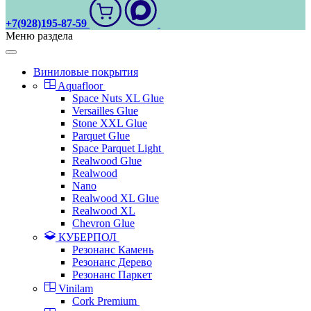
+7(928)195-87-59
Меню раздела
Виниловые покрытия
Aquafloor
Space Nuts XL Glue
Versailles Glue
Stone XXL Glue
Parquet Glue
Space Parquet Light
Realwood Glue
Realwood
Nano
Realwood XL Glue
Realwood XL
Chevron Glue
КУБЕРПОЛ
Резонанс Камень
Резонанс Дерево
Резонанс Паркет
Vinilam
Cork Premium