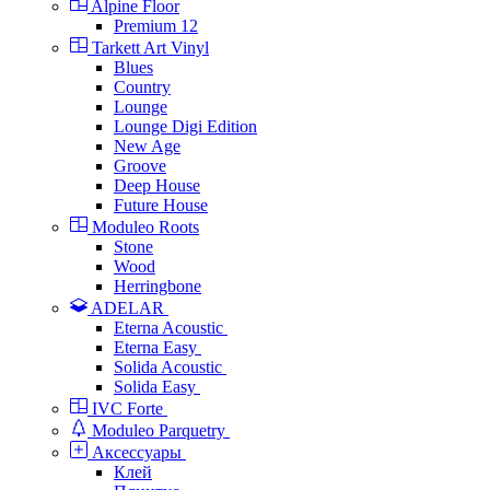
Alpine Floor
Premium 12
Tarkett Art Vinyl
Blues
Country
Lounge
Lounge Digi Edition
New Age
Groove
Deep House
Future House
Moduleo Roots
Stone
Wood
Herringbone
ADELAR
Eterna Acoustic
Eterna Easy
Solida Acoustic
Solida Easy
IVC Forte
Moduleo Parquetry
Аксессуары
Клей