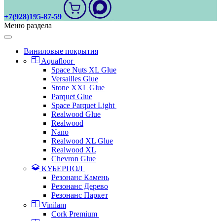
+7(928)195-87-59
Меню раздела
Виниловые покрытия
Aquafloor
Space Nuts XL Glue
Versailles Glue
Stone XXL Glue
Parquet Glue
Space Parquet Light
Realwood Glue
Realwood
Nano
Realwood XL Glue
Realwood XL
Chevron Glue
КУБЕРПОЛ
Резонанс Камень
Резонанс Дерево
Резонанс Паркет
Vinilam
Cork Premium