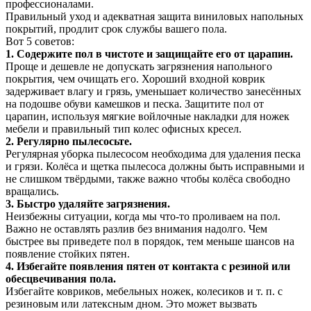
профессионалами.
Правильный уход и адекватная защита виниловых напольных
покрытий, продлит срок службы вашего пола.
Вот 5 советов:
1. Содержите пол в чистоте и защищайте его от царапин.
Проще и дешевле не допускать загрязнения напольного
покрытия, чем очищать его. Хороший входной коврик
задерживает влагу и грязь, уменьшает количество занесённых
на подошве обуви камешков и песка. Защитите пол от
царапин, используя мягкие войлочные накладки для ножек
мебели и правильный тип колес офисных кресел.
2. Регулярно пылесосьте.
Регулярная уборка пылесосом необходима для удаления песка
и грязи. Колёса и щетка пылесоса должны быть исправными и
не слишком твёрдыми, также важно чтобы колёса свободно
вращались.
3. Быстро удаляйте загрязнения.
Неизбежны ситуации, когда мы что-то проливаем на пол.
Важно не оставлять разлив без внимания надолго. Чем
быстрее вы приведете пол в порядок, тем меньше шансов на
появление стойких пятен.
4. Избегайте появления пятен от контакта с резиной или
обесцвечивания пола.
Избегайте ковриков, мебельных ножек, колесиков и т. п. с
резиновым или латексным дном. Это может вызвать