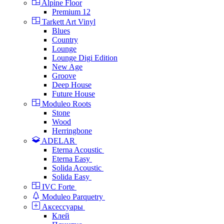
Alpine Floor
Premium 12
Tarkett Art Vinyl
Blues
Country
Lounge
Lounge Digi Edition
New Age
Groove
Deep House
Future House
Moduleo Roots
Stone
Wood
Herringbone
ADELAR
Eterna Acoustic
Eterna Easy
Solida Acoustic
Solida Easy
IVC Forte
Moduleo Parquetry
Аксессуары
Клей