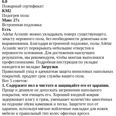
6.0
Пожарный сертификат:
КМ2
Подогрев пола:
Макс 27±
Встроенная подложка:
Есть
Adelar Acoustic можно укладывать поверх существующего,
зачасту неровного пола, без необходимости демонтажа или
выравнивания. Благодаря встроенной подложке, полы Adelar
Acoustic могут перекрывать небольшие отверстия и
неровности основания. Для достижения наилучших
результатов, мы рекомендуем, чтобы монтаж выполнялся
профессионалами. Подробная инстуркция по укладке
находится во вкладке
Загрузки
.
Правильный уход и адекватная защита виниловых напольных
покрытий, продлит срок службы вашего пола.
Вот 5 советов:
1. Содержите пол в чистоте и защищайте его от царапин.
Проще и дешевле не допускать загрязнения напольного
покрытия, чем очищать его. Хороший входной коврик
задерживает влагу и грязь, уменьшает количество занесённых
на подошве обуви камешков и песка. Защитите пол от
царапин, используя мягкие войлочные накладки для ножек
мебели и правильный тип колес офисных кресел.