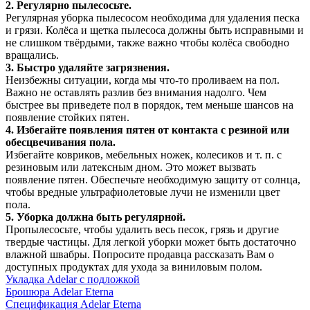
2. Регулярно пылесосьте.
Регулярная уборка пылесосом необходима для удаления песка
и грязи. Колёса и щетка пылесоса должны быть исправными и
не слишком твёрдыми, также важно чтобы колёса свободно
вращались.
3. Быстро удаляйте загрязнения.
Неизбежны ситуации, когда мы что-то проливаем на пол.
Важно не оставлять разлив без внимания надолго. Чем
быстрее вы приведете пол в порядок, тем меньше шансов на
появление стойких пятен.
4. Избегайте появления пятен от контакта с резиной или
обесцвечивания пола.
Избегайте ковриков, мебельных ножек, колесиков и т. п. с
резиновым или латексным дном. Это может вызвать
появление пятен. Обеспечьте необходимую защиту от солнца,
чтобы вредные ультрафиолетовые лучи не изменили цвет
пола.
5. Уборка должна быть регулярной.
Пропылесосьте, чтобы удалить весь песок, грязь и другие
твердые частицы. Для легкой уборки может быть достаточно
влажной швабры. Попросите продавца рассказать Вам о
доступных продуктах для ухода за виниловым полом.
Укладка Adelar с подложкой
Брошюра Adelar Eterna
Спецификация Adelar Eterna