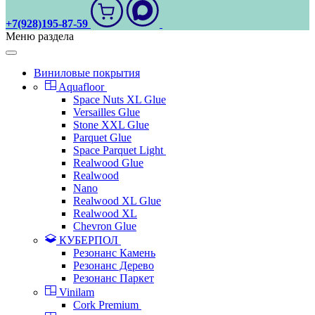
+7(928)195-87-59
Меню раздела
Виниловые покрытия
Aquafloor
Space Nuts XL Glue
Versailles Glue
Stone XXL Glue
Parquet Glue
Space Parquet Light
Realwood Glue
Realwood
Nano
Realwood XL Glue
Realwood XL
Chevron Glue
КУБЕРПОЛ
Резонанс Камень
Резонанс Дерево
Резонанс Паркет
Vinilam
Cork Premium