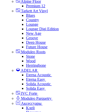
Alpine Floor
Premium 12
Tarkett Art Vinyl
Blues
Country
Lounge
Lounge Digi Edition
New Age
Groove
Deep House
Future House
Moduleo Roots
Stone
Wood
Herringbone
ADELAR
Eterna Acoustic
Eterna Easy
Solida Acoustic
Solida Easy
IVC Forte
Moduleo Parquetry
Аксессуары
Клей