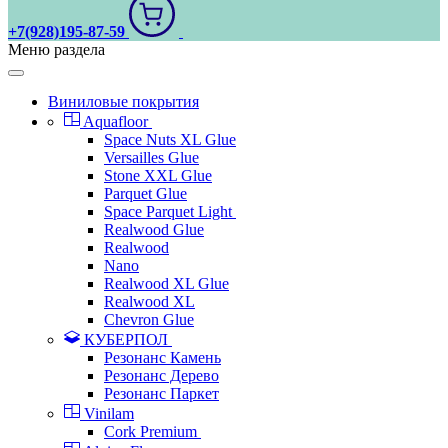
+7(928)195-87-59
Меню раздела
Виниловые покрытия
Aquafloor
Space Nuts XL Glue
Versailles Glue
Stone XXL Glue
Parquet Glue
Space Parquet Light
Realwood Glue
Realwood
Nano
Realwood XL Glue
Realwood XL
Chevron Glue
КУБЕРПОЛ
Резонанс Камень
Резонанс Дерево
Резонанс Паркет
Vinilam
Cork Premium