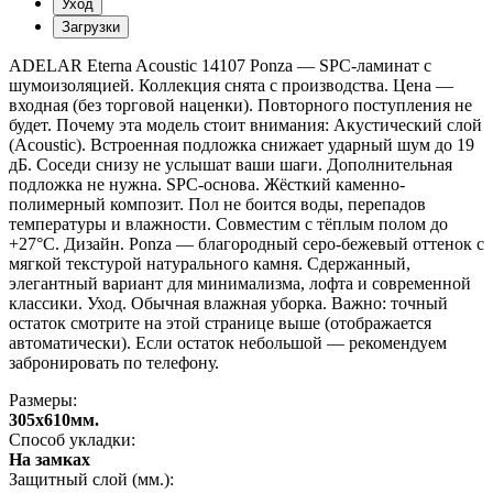
Уход
Загрузки
ADELAR Eterna Acoustic 14107 Ponza — SPC-ламинат с
шумоизоляцией. Коллекция снята с производства. Цена —
входная (без торговой наценки). Повторного поступления не
будет. Почему эта модель стоит внимания: Акустический слой
(Acoustic). Встроенная подложка снижает ударный шум до 19
дБ. Соседи снизу не услышат ваши шаги. Дополнительная
подложка не нужна. SPC-основа. Жёсткий каменно-
полимерный композит. Пол не боится воды, перепадов
температуры и влажности. Совместим с тёплым полом до
+27°C. Дизайн. Ponza — благородный серо-бежевый оттенок с
мягкой текстурой натурального камня. Сдержанный,
элегантный вариант для минимализма, лофта и современной
классики. Уход. Обычная влажная уборка. Важно: точный
остаток смотрите на этой странице выше (отображается
автоматически). Если остаток небольшой — рекомендуем
забронировать по телефону.
Размеры:
305x610мм.
Способ укладки:
На замках
Защитный слой (мм.):