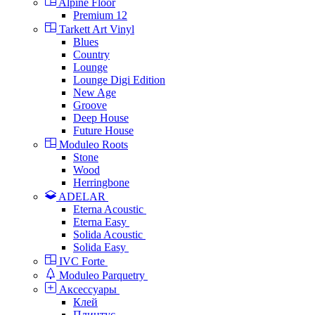
Alpine Floor
Premium 12
Tarkett Art Vinyl
Blues
Country
Lounge
Lounge Digi Edition
New Age
Groove
Deep House
Future House
Moduleo Roots
Stone
Wood
Herringbone
ADELAR
Eterna Acoustic
Eterna Easy
Solida Acoustic
Solida Easy
IVC Forte
Moduleo Parquetry
Аксессуары
Клей
Плинтус