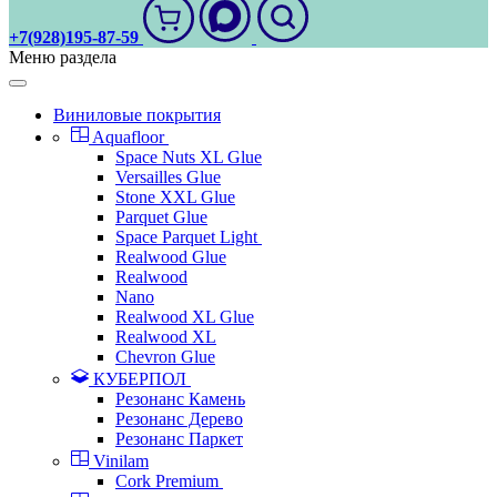
+7(928)195-87-59
Меню раздела
Виниловые покрытия
Aquafloor
Space Nuts XL Glue
Versailles Glue
Stone XXL Glue
Parquet Glue
Space Parquet Light
Realwood Glue
Realwood
Nano
Realwood XL Glue
Realwood XL
Chevron Glue
КУБЕРПОЛ
Резонанс Камень
Резонанс Дерево
Резонанс Паркет
Vinilam
Cork Premium