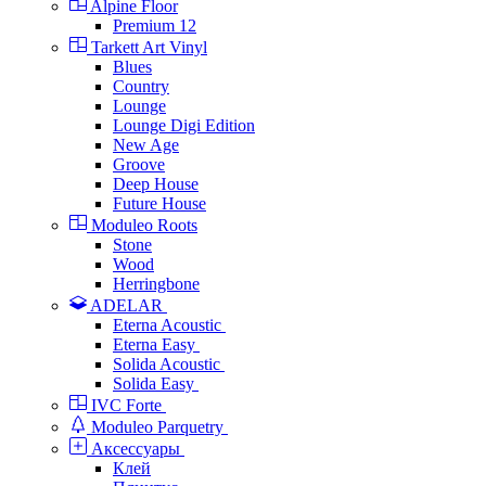
Alpine Floor
Premium 12
Tarkett Art Vinyl
Blues
Country
Lounge
Lounge Digi Edition
New Age
Groove
Deep House
Future House
Moduleo Roots
Stone
Wood
Herringbone
ADELAR
Eterna Acoustic
Eterna Easy
Solida Acoustic
Solida Easy
IVC Forte
Moduleo Parquetry
Аксессуары
Клей