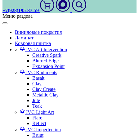
+7(928)195-87-59
Меню раздела
Виниловые покрытия
Ламинат
Ковровая плитка
IVC Art Intervention
Creative Spark
Blurred Edge
Expansion Point
IVC Rudiments
Basalt
Clay
Clay Create
Metallic Clay
Jute
Teak
IVC Light Art
Flare
Reflect
IVC Imperfection
Bruut