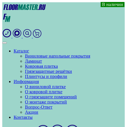
В наличии
В наличии
В наличии
В наличии
В наличии
В наличии
В наличии
В наличии
Каталог
Виниловые напольные покрытия
Ламинат
Ковровая плитка
Грязезащитные решётки
Плинтусы и профили
Информация
О виниловой плитке
О ковровой плитке
О грязезащите помещений
О монтаже покрытий
Вопрос-Ответ
Акции
Контакты