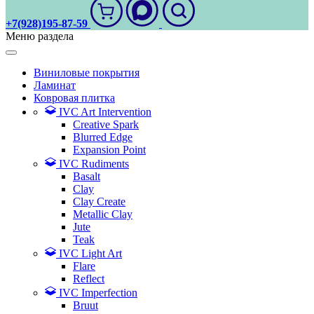
+7(928)195-87-59
Меню раздела
Виниловые покрытия
Ламинат
Ковровая плитка
IVC Art Intervention
Creative Spark
Blurred Edge
Expansion Point
IVC Rudiments
Basalt
Clay
Clay Create
Metallic Clay
Jute
Teak
IVC Light Art
Flare
Reflect
IVC Imperfection
Bruut