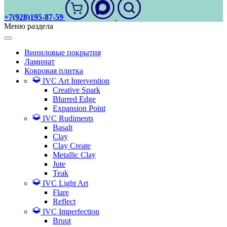
+7(928)195-87-59
Меню раздела
Виниловые покрытия
Ламинат
Ковровая плитка
IVC Art Intervention
Creative Spark
Blurred Edge
Expansion Point
IVC Rudiments
Basalt
Clay
Clay Create
Metallic Clay
Jute
Teak
IVC Light Art
Flare
Reflect
IVC Imperfection
Bruut