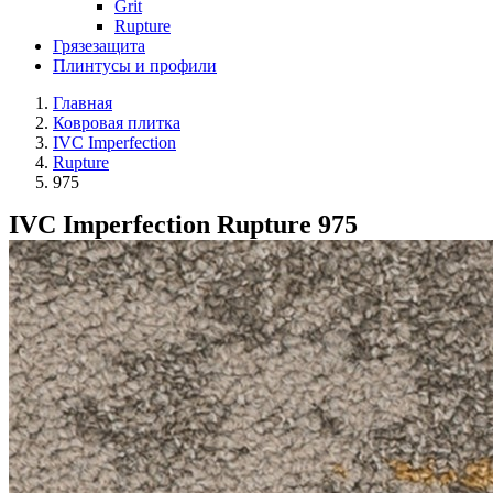
Grit
Rupture
Грязезащита
Плинтусы и профили
Главная
Ковровая плитка
IVC Imperfection
Rupture
975
IVC Imperfection Rupture 975