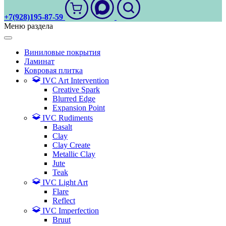
+7(928)195-87-59
Меню раздела
Виниловые покрытия
Ламинат
Ковровая плитка
IVC Art Intervention
Creative Spark
Blurred Edge
Expansion Point
IVC Rudiments
Basalt
Clay
Clay Create
Metallic Clay
Jute
Teak
IVC Light Art
Flare
Reflect
IVC Imperfection
Bruut