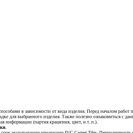
пособами в зависимости от вида изделия. Перед началом работ 
ладке для выбранного изделия. Также полезно ознакомиться с д
я информации (партия крашения, цвет, и т. п.).
зки
.
рок эксплуатации продукции IVC Carpet Tiles. Периодичность у