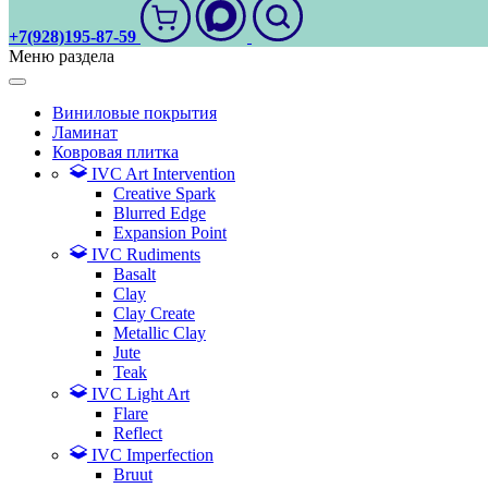
+7(928)195-87-59
Меню раздела
Виниловые покрытия
Ламинат
Ковровая плитка
IVC Art Intervention
Creative Spark
Blurred Edge
Expansion Point
IVC Rudiments
Basalt
Clay
Clay Create
Metallic Clay
Jute
Teak
IVC Light Art
Flare
Reflect
IVC Imperfection
Bruut