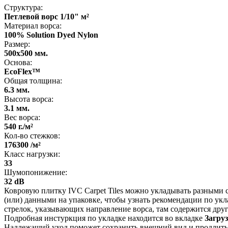
Структура:
Петлевой ворс 1/10" м²
Материал ворса:
100% Solution Dyed Nylon
Размер:
500x500 мм.
Основа:
EcoFlex™
Общая толщина:
6.3 мм.
Высота ворса:
3.1 мм.
Вес ворса:
540 г./м²
Кол-во стежков:
176300 /м²
Класс нагрузки:
33
Шумопонижение:
32 dB
Ковровую плитку IVC Carpet Tiles можно укладывать разными с
(или) данными на упаковке, чтобы узнать рекомендации по ук
стрелок, указывающих направление ворса, там содержится друга
Подробная инстуркция по укладке находится во вкладке
Загру
Надлежащий уход поможет сохранить внешний вид и продлить с